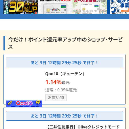
ームソフト買取
リーカードセゾン
ードセゾン
で、資産形
一歩を踏み
350
2,800
2,800
7,500
ポイント
ポイント
ポイント
ポ
【miralita
今だけ！ポイント還元率アップ中のショップ・サービ
ス
3
12
29
24
あと
日
時間
分
秒 で終了！
Qoo10（キューテン）
1.14%
還元
通常：0.95%還元
お買い物
3
12
29
24
あと
日
時間
分
秒 で終了！
【三井住友銀行】Oliveクレジットモード