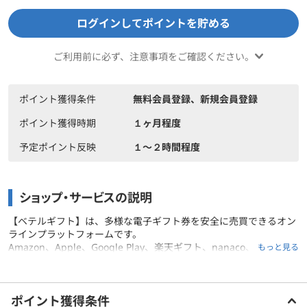
ログインしてポイントを貯める
ご利用前に必ず、注意事項をご確認ください。
ポイント獲得条件
無料会員登録、新規会員登録
ポイント獲得時期
１ヶ月程度
予定ポイント反映
１〜２時間程度
ショップ・サービスの説明
【ベテルギフト】は、多様な電子ギフト券を安全に売買できるオン
ラインプラットフォームです。
Amazon、Apple、Google Play、楽天ギフト、nanaco、QUOカー
もっと見る
ドPayなど、幅広い種類のギフト券に対応しています。
業界最安の手数料、24時間365日の取引可能、迅速な処理時間が特
ご利用前に必ずお読みください
徴で、100万件以上の取引実績を持つ信頼性の高いサービスです。
ポイント獲得条件
システムとスタッフによる監視体制で、安心して利用できる電子ギ