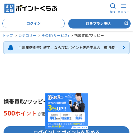
探す
メニュー
ログイン
対象プラン申込
トップ
カテゴリー
その他(サービス)
携帯買取/ワッピー
【1周年感謝祭】終了、ならびにポイント表示不具合（復旧済
み）について
携帯買取/ワッピーの詳細
携帯買取/ワッピー
500
ポイント
が貯まる
ログインしてポイントを貯める