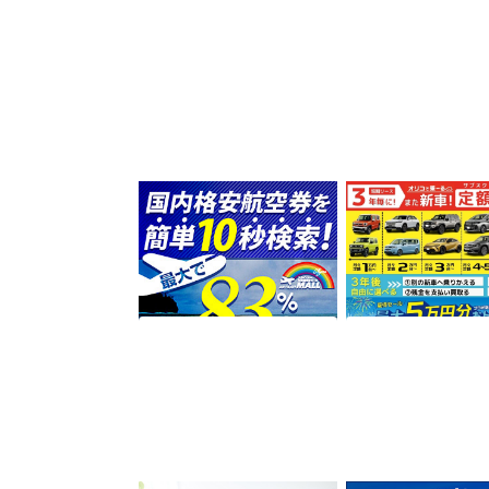
国内線の比較・購入サイト
SOMPOで乗ーる（
の決定版【格安航空券モー
のーる）
ル】
500
15,000
ポイント
ポイント
サービス契約・取引
サービス契約・取