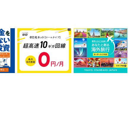
資産形成
eo光
あなたと一緒に作る海外旅
う
行【トラベル・スタンダー
ド・ジャパン】
10,000
2,500
ポイント
ポイント
引
サービス契約・取引
サービス契約・取引