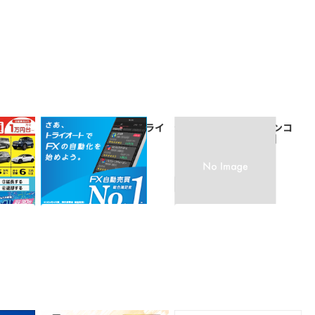
そんぽで
【自動売買2万通貨】トライ
全国レンタカー【イオンコ
オートFX
ンパストラベルモール】
7,500
1%
ポイント
還元
引
サービス契約・取引
サービス契約・取引