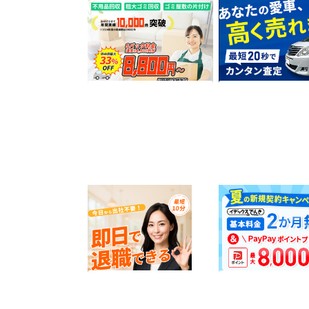
不用品回収ラクエコ
車買取のチョージン
2,800
12,000
ポイント
ポイント
サービス契約・取引
サービス契約・取
退職代行ヤメドキ
九州エリアの電力サ
【新出光 / イデッ
き】
5,000
5,323
ポイント
ポイント
サービス契約・取引
サービス契約・取