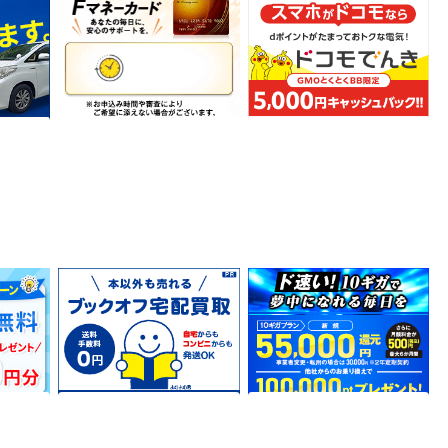
Fマネーカード カードローン
＼とくとくBB限定！／現金
5,000円キャッシュバック！
【ドコモでんき】
6,480
6,750
ポイント
ポイント
引
サービス契約・取引
サービス契約・取引
ービス
ブックオフ公式オンライン
＜10ギガ＞OCNインターネ
クスでん
ストア【宅配買取】
ット×ドコモ光
150
9,285
ポイント
ポイント
引
サービス契約・取引
サービス契約・取引