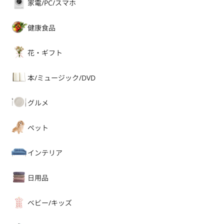
家電/PC/スマホ
健康食品
花・ギフト
本/ミュージック/DVD
グルメ
ペット
インテリア
日用品
ベビー/キッズ