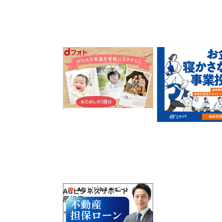
dフォト
プロが選ぶ投資で、
の第一歩を踏み出そ
【miralita】
200
7,500
ポイント
ポイント
サービス契約・取引
サービス契約・取
AGビジネスサポート「不動
産担保ローン」
17,000
ポイント