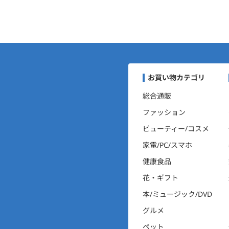
まいにちポイントくらぶナ
お買い物カテゴリ
総合通販
ファッション
ビューティー/コスメ
家電/PC/スマホ
健康食品
花・ギフト
本/ミュージック/DVD
グルメ
ペット