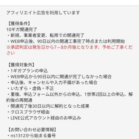
※1.環境や状況によって異なります。
アフィリエイト広告を利用しています
※2.OCN オンラインショップの専用サイトからのお申込みが必要
です。
【獲得条件】
10ギガ開通完了
・新規、事業者変更、転用での開通完了
・WEB申込後、90日以内の開通工事完了時点または利用開始
※承認判定は発生日から7～8か月後となります、予めご了承くだ
さい
【獲得対象外】
・1ギガプランの申込
・WEB申込から90日以内に開通が完了しなかった場合
・申込後、キャンセルや入力不備があった場合
・いたずら・虚偽・不正
・重複、申込フォーム以外からの申込、1世帯2回以上の申込、解
約後の再開通
・開通完了後30日以内に解約となった成果
・クロスブラウザ経由
・LINE公式アカウント経由のお申込み
【お問い合わせ必要情報】
・ns1312から始まる番号