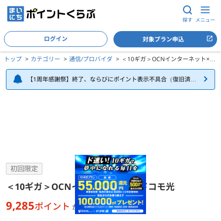
探す
メニュー
ログイン
対象プラン申込
トップ
カテゴリー
通信/プロバイダ
＜10ギガ＞OCNインターネット×ド
コモ光
【1周年感謝祭】終了、ならびにポイント表示不具合（復旧済
み）について
＜10ギガ＞OCNインターネット×ドコモ光の詳細
初回限定
＜10ギガ＞OCNインターネット×ドコモ光
9,285
ポイント
が貯まる