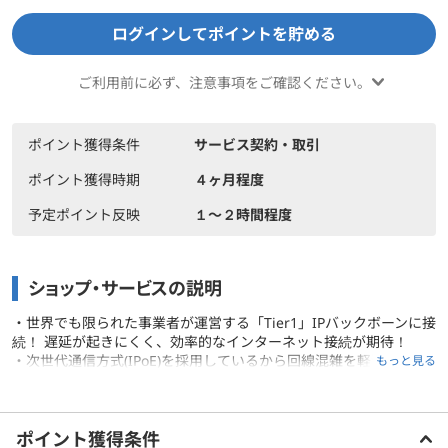
ログインしてポイントを貯める
ご利用前に必ず、注意事項をご確認ください。
ポイント獲得条件
サービス契約・取引
ポイント獲得時期
４ヶ月程度
予定ポイント反映
１〜２時間程度
ショップ・サービスの説明
・世界でも限られた事業者が運営する「Tier1」IPバックボーンに接
続！ 遅延が起きにくく、効率的なインターネット接続が期待！
・次世代通信方式(IPoE)を採用しているから回線混雑を軽減(※1)し
もっと見る
た通信環境を提供！
・IPoEインターネット接続機能対応の「Wi-Fi 6」や「Wi-Fi 7」対
ご利用前に必ずお読みください
応ルーターが使える！
ポイント獲得条件
10ギガの場合：優待価格6,980円(税込)で提供！！(※2)