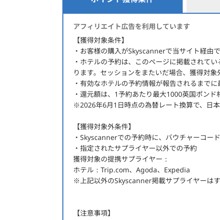
ポイント獲得条件
アフィリエイト広告を利用しています
【獲得対象条件】
・お客様の購入がSkyscannerで当サイト
・ホテルの予約は、このページに掲載されてい
ります。セッションをまたいだ場合、獲得対象
・有効なホテルの予約情報が報告されるまでに
・還元額は、1予約あたり最大1000英国ポン
※2026年6月1日時点の為替レート換算で、日本
【獲得対象外条件】
・Skyscannerでの予約時に、バウチャー
・指定されたサプライヤー以外での予約
獲得対象の提携サプライヤー：
ホテル：Trip.com、Agoda、Expedia
※上記以外のSkyscanner掲載サプライヤー
【注意事項】