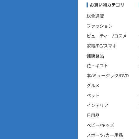
まいにちポイントくらぶナ
お買い物カテゴリ
総合通販
ファッション
ビューティー/コスメ
家電/PC/スマホ
健康食品
花・ギフト
本/ミュージック/DVD
グルメ
ペット
インテリア
日用品
ベビー/キッズ
スポーツ/カー用品