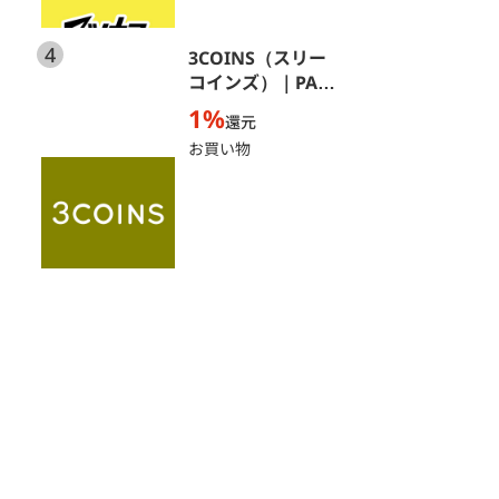
4
3COINS（スリー
コインズ）｜PAL
CLOSET ONLINE
1%
還元
STORE（パルクロ
お買い物
ーゼットオンライ
ンストア）