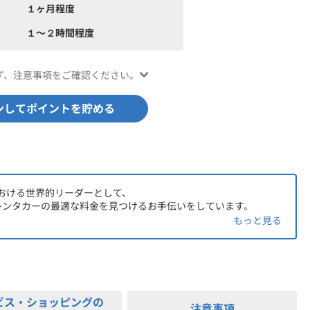
１ヶ月程度
１〜２時間程度
ず、注意事項をご確認ください。
ンしてポイントを貯める
おける世界的リーダーとして、
レンタカーの最適な料金を見つけるお手伝いをしています。
もっと見る
レスを取り除き、誰もが簡単かつ快適に世界を探求できるように
限に活用できるようなツールと情報を提供しています。
ビス・ショッピングの
注意事項