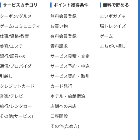
ビゲーション
サービスカテゴリ
ポイント獲得条件
無料で貯める
クーポン/グルメ
無料会員登録
まいポガチャ
ゲーム/コミュニティ
お買い物
脳トレクイズ
仕事/資格/教育
有料会員登録
ゲーム
美容/エステ
資料請求
まちがい探し
銀行/証券/FX
サービス見積・査定
通信/プロバイダ
サービス予約・申込
引越し
サービス契約・取引
クレジットカード
カード発行
音楽/テレビ
ホテル・旅館宿泊
旅行/レンタカー
店舗への来店
その他(サービス)
口座開設
その他(ため方)