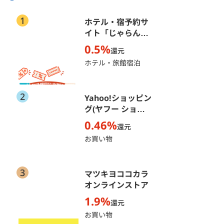
1
ホテル・宿予約サ
イト「じゃらん
net」
0.5%
還元
ホテル・旅館宿泊
2
Yahoo!ショッピン
グ(ヤフー ショッ
ピング)
0.46%
還元
お買い物
3
マツキヨココカラ
オンラインストア
1.9%
還元
お買い物