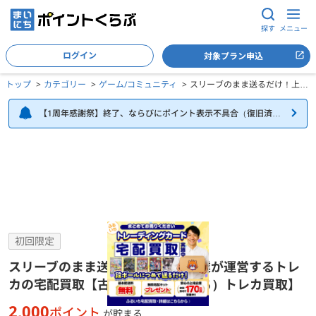
探す
メニュー
ログイン
対象プラン申込
トップ
カテゴリー
ゲーム/コミュニティ
スリーブのまま送るだけ！上場
企業が運営するトレカの宅配買
取【古本市場（ふるいち）トレ
【1周年感謝祭】終了、ならびにポイント表示不具合（復旧済
カ買取】
み）について
スリーブのまま送るだけ！上場企業が運営するトレカの宅配買取【古本
初回限定
スリーブのまま送るだけ！上場企業が運営するトレ
カの宅配買取【古本市場（ふるいち）トレカ買取】
2,000
ポイント
が貯まる