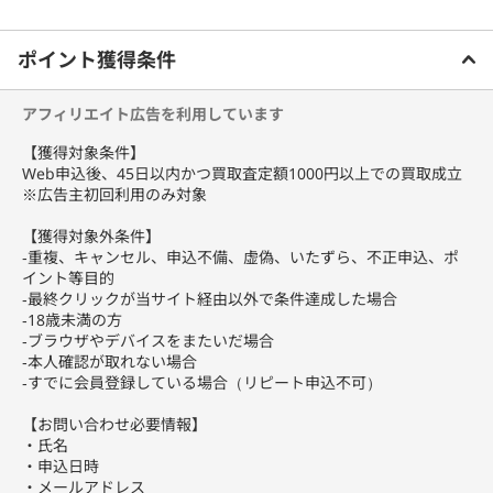
ポケモンカードゲーム、デュエル・マスターズ・遊戯王・ワンピー
ご利用前に必ずお読みください
スカードゲームなど
ポイント獲得条件
「ふるいち」「古本市場」ではトレーディングカードの宅配買取を
実施中！
アフィリエイト広告を利用しています
希少カード・人気カード・最新弾カードについては特に買取強化
中。ぜひ宅配買取をご利用ください。
【獲得対象条件】
Web申込後、45日以内かつ買取査定額1000円以上での買取成立
ふるいちの宅配買取ならご自宅から段ボールにつめて送るだけ！
※広告主初回利用のみ対象
お申し込みいただければご自宅までヤマト運輸が集荷に伺います。
送料は無料！※無料配送キットもご用意できます。
【獲得対象外条件】
‐重複、キャンセル、申込不備、虚偽、いたずら、不正申込、ポ
イント等目的
‐最終クリックが当サイト経由以外で条件達成した場合
‐18歳未満の方
‐ブラウザやデバイスをまたいだ場合
‐本人確認が取れない場合
‐すでに会員登録している場合（リピート申込不可）
【お問い合わせ必要情報】
・氏名
・申込日時
・メールアドレス