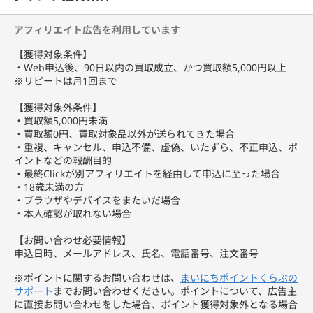
豊富な買取実績と確かな鑑定力で、大切な品を適正価格以上で評
価。
アフィリエイト広告を利用しています
「そのブランド品、想像以上の高値がつくかも。」
【獲得対象条件】
・Web申込後、90日以内の買取成立、かつ買取額5,000円以上
不要なアイテムを、今すぐ現金に変えてみませんか？
※リピートは月1回まで
【獲得対象外条件】
・買取額5,000円未満
・買取額0円、買取対象品以外が送られてきた場合
・重複、キャンセル、申込不備、虚偽、いたずら、不正申込、ポ
イントなどの報酬目的
・最終Clickが別アフィリエイトを経由して申込に至った場合
・18歳未満の方
・ブラウザやデバイスをまたいだ場合
・本人確認が取れない場合
【お問い合わせ必要情報】
申込日時、メールアドレス、氏名、電話番号、注文番号
※ポイントに関するお問い合わせは、
まいにちポイントくらぶの
サポート
までお問い合わせください。ポイントについて、広告主
に直接お問い合わせをした場合、ポイント獲得対象外となる場合