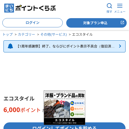
探す
メニュー
ログイン
対象プラン申込
トップ
カテゴリー
その他(サービス)
エコスタイル
【1周年感謝祭】終了、ならびにポイント表示不具合（復旧済
み）について
エコスタイルの詳細
エコスタイル
6,000
ポイント
が貯まる
ログインしてポイントを貯める