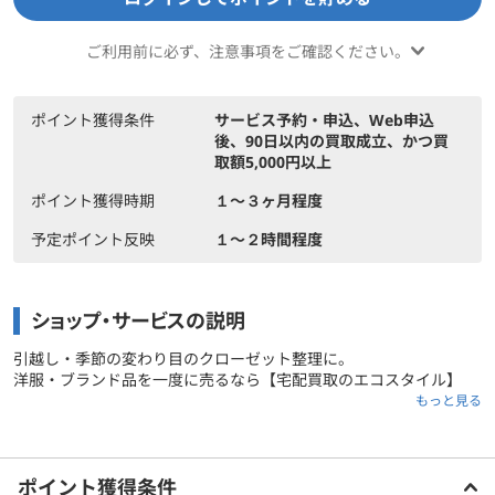
ご利用前に必ず、注意事項をご確認ください。
ポイント獲得条件
サービス予約・申込、Web申込
後、90日以内の買取成立、かつ買
取額5,000円以上
ポイント獲得時期
１〜３ヶ月程度
予定ポイント反映
１〜２時間程度
ショップ・サービスの説明
引越し・季節の変わり目のクローゼット整理に。
洋服・ブランド品を一度に売るなら【宅配買取のエコスタイル】
もっと見る
洋服・バッグ・時計・ジュエリーなど幅広いアイテムに対応し、査
定料・送料はすべて無料。
ご利用前に必ずお読みください
豊富な実績と独自の販売ルートにより、他社より高い査定額を実
ポイント獲得条件
現。