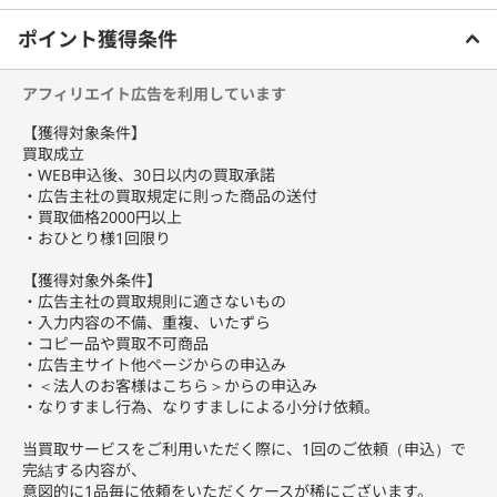
ご利用前に必ずお読みください
・専任の鑑定士が丁寧査定！
ポイント獲得条件
・大量のお品物もご自宅まで引き取りに伺います！
レトロゲーム機、レトロゲームソフト、昭和のゲーム、平成のゲー
アフィリエイト広告を利用しています
ム、最新ゲームまで
ゲームと名の付くお品物であれば何でも査定いたします！
【獲得対象条件】
買取成立
ゲームのソフト・ハード、DVDやDVD-BOX、その 他小型家電など
・WEB申込後、30日以内の買取承諾
も買取可能です。
・広告主社の買取規定に則った商品の送付
宅配買取で楽々申込から現金化までができます。
・買取価格2000円以上
・おひとり様1回限り
【獲得対象外条件】
・広告主社の買取規則に適さないもの
・入力内容の不備、重複、いたずら
・コピー品や買取不可商品
・広告主サイト他ページからの申込み
・＜法人のお客様はこちら＞からの申込み
・なりすまし行為、なりすましによる小分け依頼。
当買取サービスをご利用いただく際に、1回のご依頼（申込）で
完結する内容が、
意図的に1品毎に依頼をいただくケースが稀にございます。