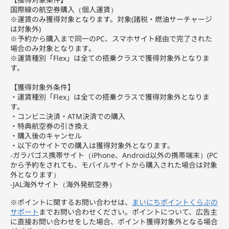
国際線の航空券購入（個人運賃）
※運賃のみ獲得対象となります。対象(諸税・燃油サーチャージ
は対象外)
※予約から購入まで同一のPC、スマホサイト経由で完了された
場合のみ対象となります。
※運賃種別「Flex」は全ての搭乗クラスで獲得対象外となりま
す。
【獲得対象外条件】
・運賃種別「Flex」は全ての搭乗クラスで獲得対象外となりま
す。
・コンビニ決済・ATM決済での購入
・特典航空券の引き換え
・購入後のキャンセル
・以下のサイトでの購入は獲得対象外となります。
-ガラパゴス携帯サイト（iPhone、Android以外の携帯端末）(PC
から予約をされても、モバイルサイトから購入された場合は対象
外となります）
-JAL海外サイト（海外発航空券）
※ポイントに関するお問い合わせは、
まいにちポイントくらぶの
サポート
までお問い合わせください。ポイントについて、広告主
に直接お問い合わせをした場合、ポイント獲得対象外となる場合