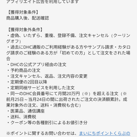
アフィリエイト広告を利用しています
【獲得対象条件】
商品購入後、配送確認
【獲得対象外条件】
・虚偽、いたずら、重複、登録不備、注文キャンセル（クーリン
グオフ）
・過去にDHC通販のご利用経験がある方やサンプル請求・カタロ
グ請求のご経験のある方が「初めての方」として注文をされた場
合
・DHCの公式アプリ経由の注文
・予約商品の注文
・注文キャンセル、返品、注文内容の変更
・定期便の2回目以降
・定期同梱サービスを利用した注文
・同一のDHC会員番号にて月間20万円（※）を超える注文（※
前月25日～当月24日の間に出荷されたご注文の決済額累計。成
果対象外の注文、送料・消費税も含む）
・医薬品、通信講座
・送料、消費税
・クーポン等の各種割引によるお値引き分
※ポイントに関するお問い合わせは、
まいにちポイントくらぶの