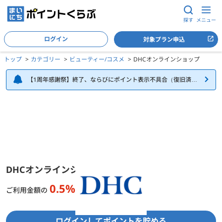
探す
メニュー
ログイン
対象プラン申込
トップ
カテゴリー
ビューティー/コスメ
DHCオンラインショップ
【1周年感謝祭】終了、ならびにポイント表示不具合（復旧済
み）について
DHCオンラインショップの詳細
DHCオンラインショップ
0.5%
還元
ご利用金額の
ログインしてポイントを貯める