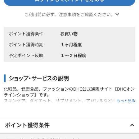
ご利用前に必ず、注意事項をご確認ください。
ポイント獲得条件
お買い物
ポイント獲得時期
１ヶ月程度
予定ポイント反映
１〜２日程度
ショップ・サービスの説明
化粧品、健康食品、ファッションのDHC公式通販サイト【DHCオン
ラインショップ】です。
スキンケア、ダイエット、サプリメント、アパレルなど税込3,780
もっと見る
円以上で送料無料。WEB限定セールもお見逃しなく！
ご利用前に必ずお読みください
ポイント獲得条件