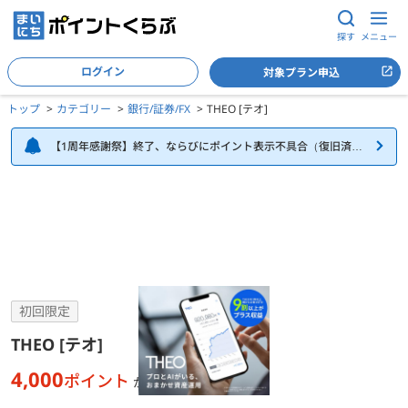
探す
メニュー
ログイン
対象プラン申込
トップ
カテゴリー
銀行/証券/FX
THEO [テオ]
【1周年感謝祭】終了、ならびにポイント表示不具合（復旧済
み）について
THEO [テオ]の詳細
初回限定
THEO [テオ]
4,000
ポイント
が貯まる