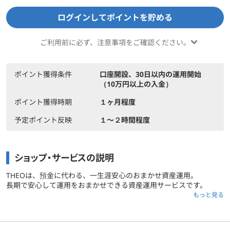
ログインしてポイントを貯める
ご利用前に必ず、注意事項をご確認ください。
ポイント獲得条件
口座開設、30日以内の運用開始
（10万円以上の入金）
ポイント獲得時期
１ヶ月程度
予定ポイント反映
１〜２時間程度
ショップ・サービスの説明
THEOは、預金に代わる、一生涯安心のおまかせ資産運用。
長期で安心して運用をおまかせできる資産運用サービスです。
もっと見る
資産運用のプロがアルゴリズムと機能を監修し、下落リスクを軽減
するため
ご利用前に必ずお読みください
AI機能を搭載することで、よりよい資産の成長を目指しています。