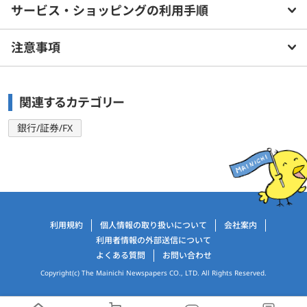
サービス・ショッピングの利用手順
実物資産を中心に組み入れる「インフレヘッジポートフォリオ」
３、資産運用に大切なメンテナンスも自動で実施！
注意事項
資産運用に欠かせない4つのメンテナンスを、THEOは定期的に自動
で行います。
1.リバランス
関連するカテゴリー
市場の動きによって変化した投資配分を、元のポートフォリオ（資
産運用方針）に合わせ、
銀行/証券/FX
資産の配分を調整します。
2.リアロケーション
各機能ポートフォリオ内での投資配分や投資するETF（上場投資信
託）とその配分を見直します。
3.リクリエーション
市場の変化に合わせ、適切な各機能ポートフォリオの配分に調整し
運営会社情報
利用規約
個人情報の取り扱いについて
会社案内
ます。
利用者情報の外部送信について
よくある質問
お問い合わせ
4.リプロファイリング
年次で、年を重ねる現在の年齢に適した資産運用配分に更新しま
Copyright(c) The Mainichi Newspapers CO., LTD. All Rights Reserved.
す。