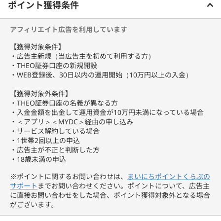
ポイント獲得条件
THEOで3年以上運用を続けたお客さま※の、9割以上がプラスの収
益を得ています。
アフィリエイト広告を利用しています
お客さま一人ひとりのライフステージに合わせて、最適な資産配分
を提案し運用しています。
【獲得対象条件】
・広告主新規（当広告主を初めて利用する方）
■THEOの３つの特徴
・THEO証券口座の新規開設
１、世界の様々な資産へ徹底的な分散投資を実現！
・WEB登録後、30日以内の運用開始（10万円以上の入金）
世界の約70の国、地域の20,000銘柄以上に分散投資。
徹底的な分散投資を行うことでリスクの低減を図っています。
【獲得対象外条件】
・THEO証券口座の名義が異なる方
２、お客さま一人おひとりにあったポートフォリオをオーダーメイ
・入金金額を出金して運用資金が10万円未満になっている場合
ドできる！
・＜アプリ＞＜MYDC＞経由の申し込み
約30種類のETF（上場投資信託）を目的別の3つの機能ポートフォ
・サービス解約している場合
リオに分類し、
・1世帯2回以上の申込
一人ひとりの年齢や金融資産等に応じた最適なポートフォリオをご
・広告主が不正と判断した方
提案します。
・18歳未満の申込
▼3つの機能ポートフォリオ
※ポイントに関するお問い合わせは、
まいにちポイントくらぶの
（1）長期的に高い成長を目指す、株式を中心として組み入れる
サポート
までお問い合わせください。ポイントについて、広告主
「グロースポートフォリオ」
に直接お問い合わせをした場合、ポイント獲得対象外となる場合
（2）安定的かつ着実に資産成長を目指す、債券を中心に組み入れ
がございます。
る「インカム・ポートフォリオ」
（3）物価変動による影響から資産を守りリスクの軽減を狙う、