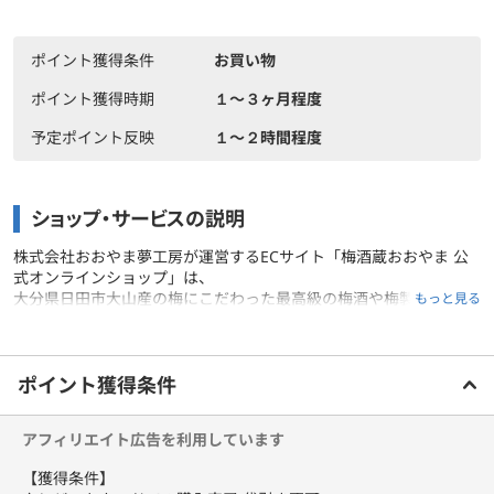
ポイント獲得条件
お買い物
ポイント獲得時期
１〜３ヶ月程度
予定ポイント反映
１〜２時間程度
ショップ・サービスの説明
株式会社おおやま夢工房が運営するECサイト「梅酒蔵おおやま 公
式オンラインショップ」は、
大分県日田市大山産の梅にこだわった最高級の梅酒や梅製品を全国
もっと見る
へお届けする公式通販サイトです。
ご利用前に必ずお読みください
未成年者の飲酒は法律で禁じられています。
ポイント獲得条件
アフィリエイト広告を利用しています
【獲得条件】