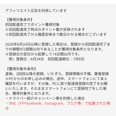
て働くこともできます。
短時間でも OK。個人事業主なので、働く時間やスケジュールを決
アフィリエイト広告を利用しています
めるのは自分自身で行えます！
【獲得対象条件】
スクーターやバイク、自転車、自家用車等で配達パートナーとなる
初回配達完了でポイント獲得対象
ことが出来ます
※初回配達完了時点のポイント数が反映されます
※初回配達完了から履歴反映まで数日かかる場合がございます
配達中はあなた一人の時間。空き時間を有効に活用できます。学生
や主婦の方も大歓迎です。
2026年6月24日以降に登録した場合は、登録から初回配達完了ま
での期間が2週間以内であることが獲得対象条件となります。
※登録日の翌日から起算して14日間以内です。
例）登録日：6月24日 初回配達期日：7月8日
【獲得対象外条件】
虚偽、2回目以降の登録、いたずら、登録情報の不備、重複登録
※PCからのお申し込みの場合、途中、スマートフォンにて本人
確認を行いますが、その後、PCに戻り配達員登録の完了をお願
いいたします。そのままスマートフォンにて登録完了をした場
合、獲得対象外となります。
・ドライバー紹介キャンペーン等を利用した場合
・SNS（XやFacebook、Instagram、ブログ等）で拡散された場
合