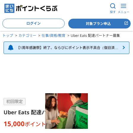
探す
メニュー
ログイン
対象プラン申込
トップ
カテゴリー
仕事/資格/教育
Uber Eats 配達パートナー募集
【1周年感謝祭】終了、ならびにポイント表示不具合（復旧済
み）について
Uber Eats 配達パートナー募集の詳細
初回限定
Uber Eats 配達パートナー募集
15,000
ポイント
が貯まる