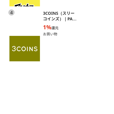
4
3COINS（スリー
コインズ）｜PAL
CLOSET ONLINE
1%
還元
STORE（パルクロ
お買い物
ーゼットオンライ
ンストア）