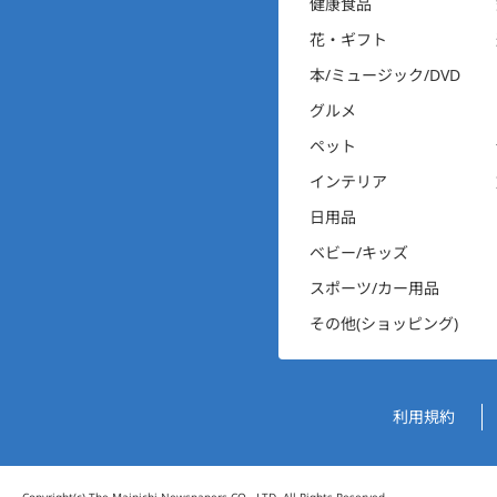
健康食品
花・ギフト
本/ミュージック/DVD
グルメ
ペット
インテリア
日用品
ベビー/キッズ
スポーツ/カー用品
その他(ショッピング)
運営会社情報
利用規約
Copyright(c) The Mainichi Newspapers CO., LTD. All Rights Reserved.