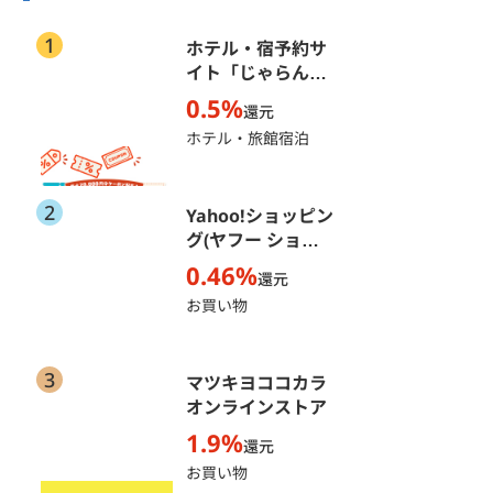
1
ホテル・宿予約サ
イト「じゃらん
net」
0.5%
還元
ホテル・旅館宿泊
2
Yahoo!ショッピン
グ(ヤフー ショッ
ピング)
0.46%
還元
お買い物
3
マツキヨココカラ
オンラインストア
1.9%
還元
お買い物