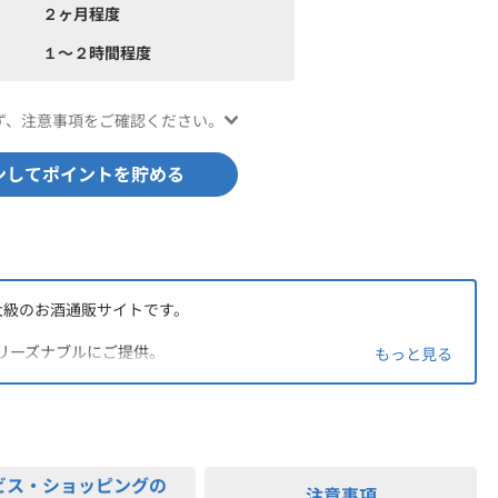
２ヶ月程度
１〜２時間程度
ず、注意事項をご確認ください。
ンしてポイントを貯める
大級のお酒通販サイトです。
リーズナブルにご提供。
もっと見る
たお酒をBBQ会場やオフィスへお届けも可能です！
ぐ届く便利なデリバリーをぜひご利用ください。
ビス・ショッピングの
注意事項