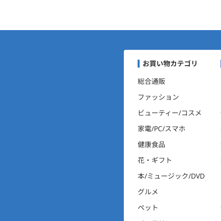
まいにちポイントくらぶナ
お買い物カテゴリ
総合通販
ファッション
ビューティー/コスメ
家電/PC/スマホ
健康食品
花・ギフト
本/ミュージック/DVD
グルメ
ペット