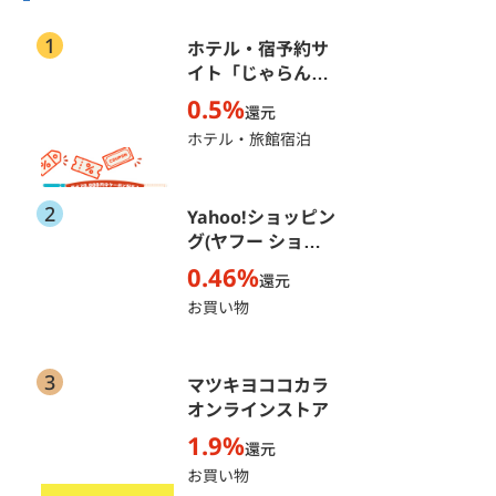
1
ホテル・宿予約サ
イト「じゃらん
net」
0.5%
還元
ホテル・旅館宿泊
2
Yahoo!ショッピン
グ(ヤフー ショッ
ピング)
0.46%
還元
お買い物
3
マツキヨココカラ
オンラインストア
1.9%
還元
お買い物