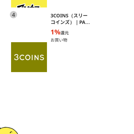
4
3COINS（スリー
コインズ）｜PAL
CLOSET ONLINE
1%
還元
STORE（パルクロ
お買い物
ーゼットオンライ
ンストア）