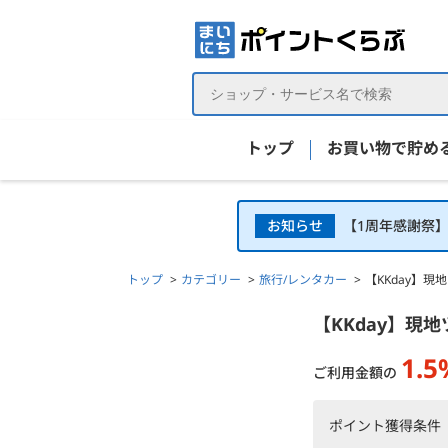
トップ
お買い物で貯め
お知らせ
【1周年感謝祭
トップ
カテゴリー
旅行/レンタカー
【KKday】
【KKday】現地ツアー・体験・アクティビティの詳
【KKday】現
1.5
ご利用金額の
ポイント獲得条件