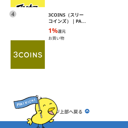
4
3COINS（スリー
コインズ）｜PAL
CLOSET ONLINE
1%
還元
STORE（パルクロ
お買い物
ーゼットオンライ
ンストア）
ページ上部へ戻る