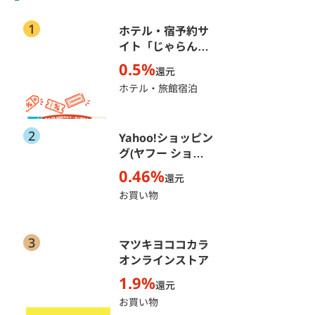
1
ホテル・宿予約サ
イト「じゃらん
net」
0.5%
還元
ホテル・旅館宿泊
2
Yahoo!ショッピン
グ(ヤフー ショッ
ピング)
0.46%
還元
お買い物
3
マツキヨココカラ
オンラインストア
1.9%
還元
お買い物