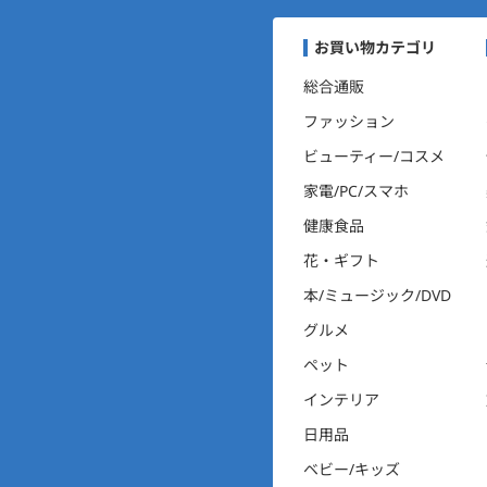
まいにちポイントくらぶナ
お買い物カテゴリ
総合通販
ファッション
ビューティー/コスメ
家電/PC/スマホ
健康食品
花・ギフト
本/ミュージック/DVD
グルメ
ペット
インテリア
日用品
ベビー/キッズ