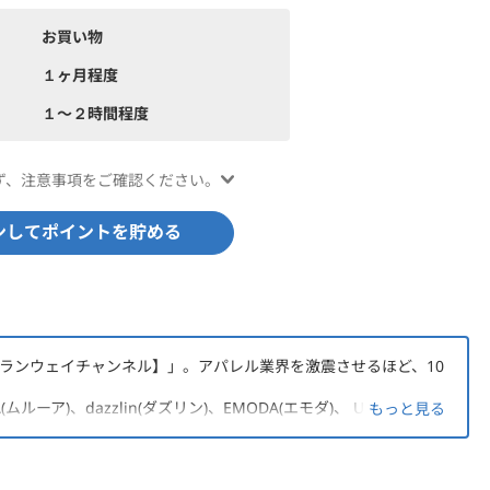
お買い物
１ヶ月程度
１〜２時間程度
ず、注意事項をご確認ください。
ンしてポイントを貯める
el【ランウェイチャンネル】」。アパレル業界を激震させるほど、10
。
ムルーア)、dazzlin(ダズリン)、EMODA(エモダ)、 Ungrid(アン
もっと見る
。公式サイトならではの豊富な品揃え♪