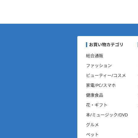
まいにちポイントくらぶナ
お買い物カテゴリ
総合通販
ファッション
ビューティー/コスメ
家電/PC/スマホ
健康食品
花・ギフト
本/ミュージック/DVD
グルメ
ペット