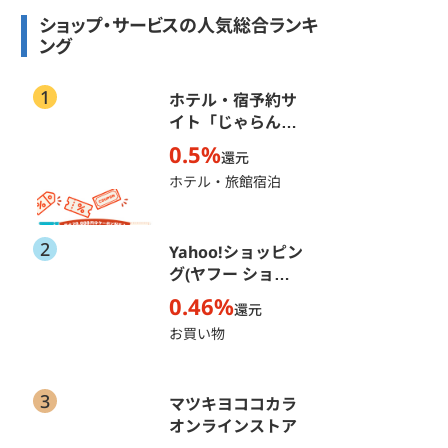
ショップ・サービスの人気総合ランキ
ング
1
ホテル・宿予約サ
イト「じゃらん
net」
0.5%
還元
ホテル・旅館宿泊
2
Yahoo!ショッピン
グ(ヤフー ショッ
ピング)
0.46%
還元
お買い物
3
マツキヨココカラ
オンラインストア