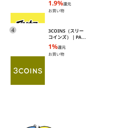
1.9%
還元
お買い物
4
3COINS（スリー
コインズ）｜PAL
CLOSET ONLINE
1%
還元
STORE（パルクロ
お買い物
ーゼットオンライ
ンストア）