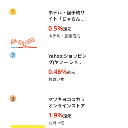
1
ホテル・宿予約サ
イト「じゃらん
net」
0.5%
還元
ホテル・旅館宿泊
2
Yahoo!ショッピン
グ(ヤフー ショッ
ピング)
0.46%
還元
お買い物
3
マツキヨココカラ
オンラインストア
1.9%
還元
お買い物