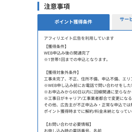
注意事項
サー
ポイント獲得条件
ポイント獲得条件
アフィリエイト広告を利用しています
【獲得条件】
WEB申込み後の開通完了
※1世帯1回までの申込となります。
【獲得対象外条件】
工事未完了、不正、住所不備、申込不備、エリ
※WEB申し込み前にお電話で問い合わせをした
※お申込みから60日以内に回線開通に至らなか
※工事日がキャリア/工事業者都合で変更にな
その他、広告主が不正申込み・正常な申込では
ポイント獲得時までに解約/料金未納となって
【お問い合わせ必要情報】
お申し込み時の電話番号、名前