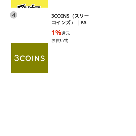
4
3COINS（スリー
コインズ）｜PAL
CLOSET ONLINE
1%
還元
STORE（パルクロ
お買い物
ーゼットオンライ
ンストア）