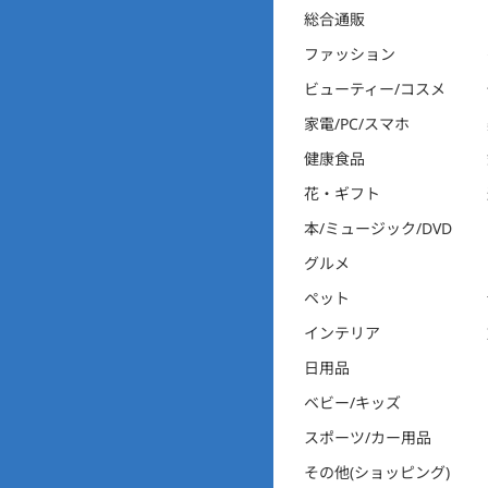
総合通販
ファッション
ビューティー/コスメ
家電/PC/スマホ
健康食品
花・ギフト
本/ミュージック/DVD
グルメ
ペット
インテリア
日用品
ベビー/キッズ
スポーツ/カー用品
その他(ショッピング)