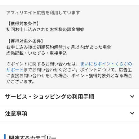
また、プラスエリアモードに切り替えることで、さらに広いau 4G
LTEエリアをご利用可能です。
アフィリエイト広告を利用しています
従来よりも、より快適にインターネットがご利用いただけます。
プラスエリアモードを使用された月は、1,100円（税込）のオプシ
【獲得対象条件】
ョン料金が発生いたします。
初回お申し込みされたお客様の課金開始
【獲得対象外条件】
お申し込み後の初期契約解除(1ヶ月以内)があった場合
虚偽記載・いたずら・重複申込
※ポイントに関するお問い合わせは、
まいにちポイントくらぶの
サポート
までお問い合わせください。ポイントについて、広告主
に直接お問い合わせをした場合、ポイント獲得対象外となる場合
がございます。
サービス・ショッピングの利用手順
注意事項
関連するカテゴリー