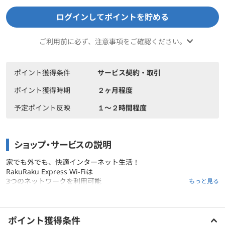
ログインしてポイントを貯める
ご利用前に必ず、注意事項をご確認ください。
ポイント獲得条件
サービス契約・取引
ポイント獲得時期
２ヶ月程度
予定ポイント反映
１〜２時間程度
ショップ・サービスの説明
家でも外でも、快適インターネット生活！
RakuRaku Express Wi-Fiは
3つのネットワークを利用可能
もっと見る
全国幅広いエリアをカバー
ご利用前に必ずお読みください
スタンダードモードでは、WiMAX2+に加え、au 5Gの一部エリアが
ポイント獲得条件
ご利用可能です。