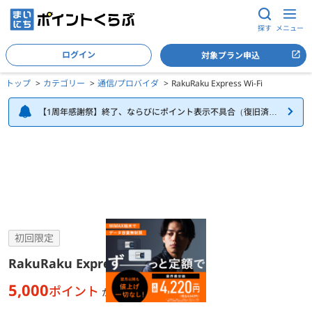
探す
メニュー
ログイン
対象プラン申込
トップ
カテゴリー
通信/プロバイダ
RakuRaku Express Wi-Fi
【1周年感謝祭】終了、ならびにポイント表示不具合（復旧済
み）について
RakuRaku Express Wi-Fiの詳細
初回限定
RakuRaku Express Wi-Fi
5,000
ポイント
が貯まる