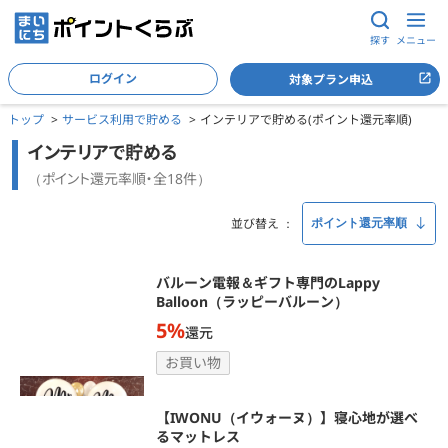
探す
メニュー
ログイン
対象プラン申込
トップ
サービス利用で貯める
インテリアで貯める(ポイント還元率順)
インテリアで貯める
（ポイント還元率順・全18件）
並び替え
バルーン電報＆ギフト専門のLappy
Balloon（ラッピーバルーン）
5%
還元
お買い物
【IWONU（イウォーヌ）】寝心地が選べ
るマットレス