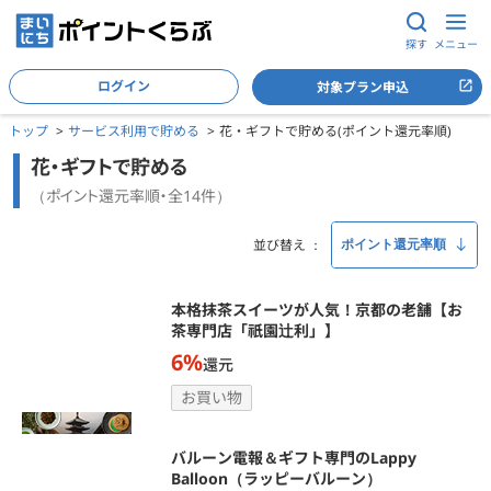
探す
メニュー
ログイン
対象プラン申込
トップ
サービス利用で貯める
花・ギフトで貯める(ポイント還元率順)
花・ギフトで貯める
（ポイント還元率順・全14件）
並び替え
本格抹茶スイーツが人気！京都の老舗【お
茶専門店「祇園辻利」】
6%
還元
お買い物
バルーン電報＆ギフト専門のLappy
Balloon（ラッピーバルーン）