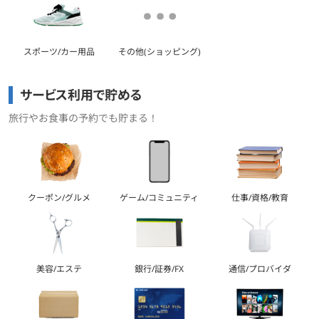
スポーツ/カー用品
その他(ショッピング)
サービス利用で貯める
旅行やお食事の予約でも貯まる！
クーポン/グルメ
ゲーム/コミュニティ
仕事/資格/教育
美容/エステ
銀行/証券/FX
通信/プロバイダ