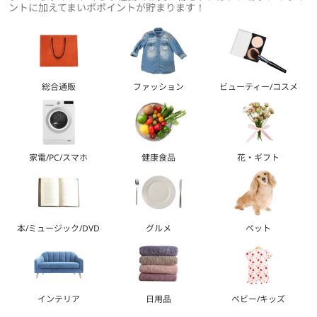
ントに加えてまいポポイントが貯まります！
総合通販
ファッション
ビューティー/コスメ
家電/PC/スマホ
健康食品
花・ギフト
本/ミュージック/DVD
グルメ
ペット
インテリア
日用品
ベビー/キッズ