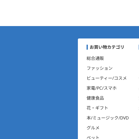
まいにちポイントくらぶナ
お買い物カテゴリ
総合通販
ファッション
ビューティー/コスメ
家電/PC/スマホ
健康食品
花・ギフト
本/ミュージック/DVD
グルメ
ペット