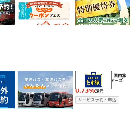
0.5%
250
還元
ポイント
込
ホテル・旅館宿泊
サービス予約・申込
】世界最大
夜行バス・高速バスの予約
スカイマークで行く国内旅
なら「バスのる.jp」
行 スカイパックツアーズ
2.55%
0.73%
還元
還元
サービス予約・申込
サービス予約・申込