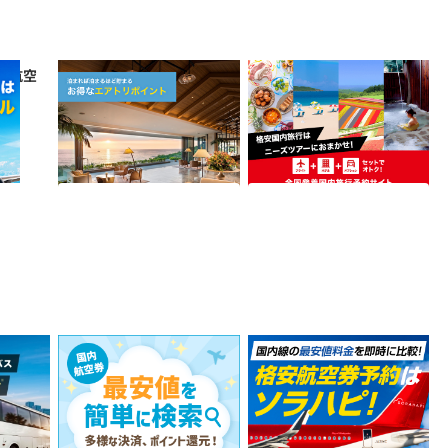
内航空
エアトリ【国内ホテル予
エアトリ(ニーズツアー)
約】
1.75%
637
還元
ポイント
込
ホテル・旅館宿泊
サービス契約・取引
エアトリ（国内航空券予
ソラハピ国内航空券予約
約）
915
1,500
ポイント
ポイント
込
サービス予約・申込
サービス予約・申込