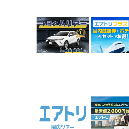
カーリース「クルカ」
エアトリプラス（国
券+ホテル）
9,000
1,250
ポイント
ポイント
サービス契約・取引
サービス予約・申
エアトリ(国内ツアー JAL利
エアトリ高速バス
用のみ)
1,200
2.75%
ポイント
還元
サービス契約・取引
サービス予約・申