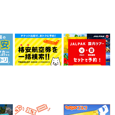
トラベリスト【国内格安航
ジャルパック 国内ツアー
空券】
1,000
0.5%
ポイント
還元
込
サービス契約・取引
ホテル・旅館宿泊
アー・体
ホテル・宿予約サイト「じ
じゃらんゴルフ
ゃらんnet」