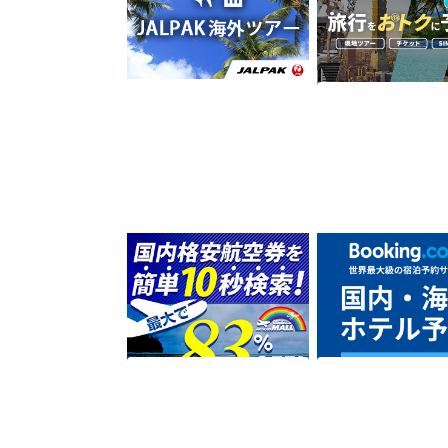
0.5%
1.5%
還元
還元
ホテル・旅館宿泊
サービス予約・申
国内線の比較・購入サイト
【Booking.com
の決定版【格安航空券モー
の宿泊予約サイト
ル】
500
2%
ポイント
還元
サービス契約・取引
ホテル・旅館宿泊