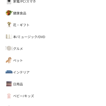
家電/PC/スマホ
健康食品
花・ギフト
本/ミュージック/DVD
グルメ
ペット
インテリア
日用品
ベビー/キッズ