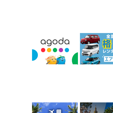
《agoda》海外・国内ホテ
エアトリレンタカー
ル格安予約のアゴダ
2%
210
還元
ポイント
ホテル・旅館宿泊
サービス予約・申
ジャルパック 海外ツアー
【KKday】現地ツ
験・アクティビティ