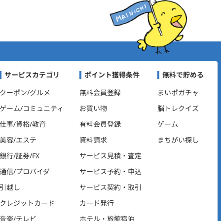
ビゲーション
サービスカテゴリ
ポイント獲得条件
無料で貯める
クーポン/グルメ
無料会員登録
まいポガチャ
ゲーム/コミュニティ
お買い物
脳トレクイズ
仕事/資格/教育
有料会員登録
ゲーム
美容/エステ
資料請求
まちがい探し
銀行/証券/FX
サービス見積・査定
通信/プロバイダ
サービス予約・申込
引越し
サービス契約・取引
クレジットカード
カード発行
音楽/テレビ
ホテル・旅館宿泊