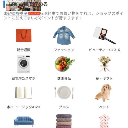
お買い物で貯める
まいにちポイントくらぶ経由でお買い物をすれば、ショップのポイ
ントに加えてまいポポイントが貯まります！
総合通販
ファッション
ビューティー/コスメ
家電/PC/スマホ
健康食品
花・ギフト
本/ミュージック/DVD
グルメ
ペット