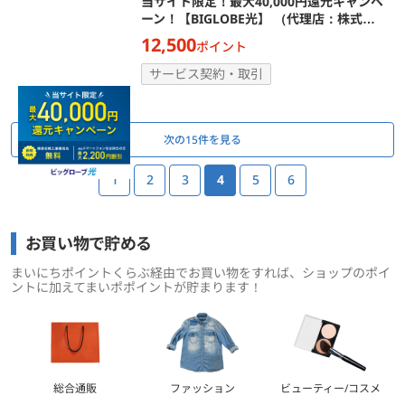
当サイト限定！最大40,000円還元キャンペ
ーン！【BIGLOBE光】 （代理店：株式会
社WIZ）
12,500
ポイント
サービス契約・取引
ページ送り
次の15件を見る
1
2
3
4
5
6
お買い物で貯める
まいにちポイントくらぶ経由でお買い物をすれば、ショップのポイ
ントに加えてまいポポイントが貯まります！
総合通販
ファッション
ビューティー/コスメ